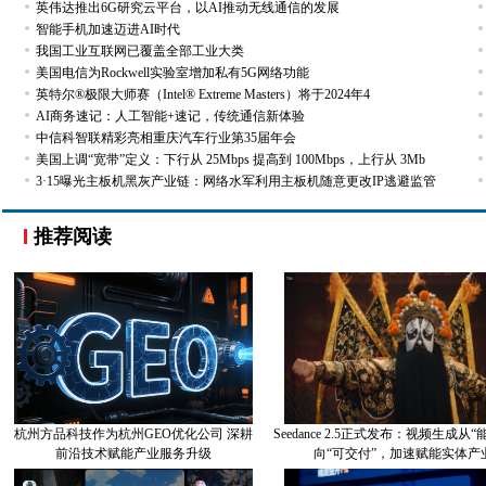
英伟达推出6G研究云平台，以AI推动无线通信的发展
智能手机加速迈进AI时代
我国工业互联网已覆盖全部工业大类
美国电信为Rockwell实验室增加私有5G网络功能
英特尔®极限大师赛（Intel® Extreme Masters）将于2024年4
AI商务速记：人工智能+速记，传统通信新体验
中信科智联精彩亮相重庆汽车行业第35届年会
美国上调“宽带”定义：下行从 25Mbps 提高到 100Mbps，上行从 3Mb
3·15曝光主板机黑灰产业链：网络水军利用主板机随意更改IP逃避监管
推荐阅读
杭州方品科技作为杭州GEO优化公司 深耕
Seedance 2.5正式发布：视频生成从
前沿技术赋能产业服务升级
向“可交付”，加速赋能实体产