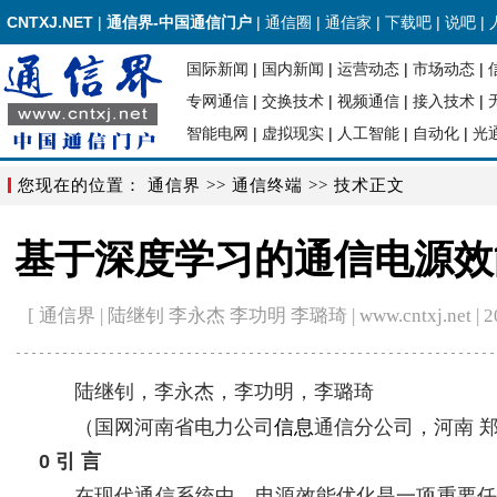
CNTXJ.NET
|
通信界-中国通信门户
|
通信圈
|
通信家
|
下载吧
|
说吧
|
国际新闻
|
国内新闻
|
运营动态
|
市场动态
|
专网通信
|
交换技术
|
视频通信
|
接入技术
|
智能电网
|
虚拟现实
|
人工智能
|
自动化
|
光
您现在的位置：
通信界
>>
通信终端
>> 技术正文
基于深度学习的通信电源效
[ 通信界 | 陆继钊 李永杰 李功明 李璐琦 | www.cntxj.net | 2024
陆继钊，李永杰，李功明，李璐琦
（国网河南省电力公司
信息
通信分公司，河南 郑州
0 引 言
在现代通信系统中，电源效能优化是一项重要任