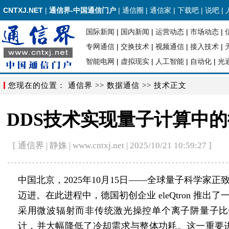
CNTXJ.NET
|
通信界-中国通信门户
|
通信圈
|
通信家
|
下载吧
|
说吧
|
国际新闻
|
国内新闻
|
运营动态
|
市场动态
|
专网通信
|
交换技术
|
视频通信
|
接入技术
|
智能电网
|
虚拟现实
|
人工智能
|
自动化
|
光
您现在的位置：
通信界
>>
数据通信
>> 技术正文
DDS技术实现量子计算中
[ 通信界 | 静姝 | www.cntxj.net | 2025/10/21 10:59:27 ]
中国北京，2025年10月15日——全球量子科学
迈进。在此进程中，德国初创企业 eleQtron 推
采用微波辐射而非传统激光操控单个离子阱量子比特(trap
计，并大幅降低了冷却需求与整体功耗。这一重要进展的