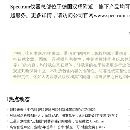
Spectrum仪器总部位于德国汉堡附近，旗下产
越服务。更多详情，请访问公司官网www.spectrum-instru
1
218
声明：①凡本网注明“来源：通信界”的内容，版权均属于通信界
持转载文章、图像、音视频的完整性，并完整标注作者信息并注
界）”的内容，均转载自其它媒体，转载目的在于传递更多行业
观点判断保持中立，不对所包含内容的准确性、可靠性或完整性
全部责任。③如因内容涉及版权和其它问题，请自发布之日起30
热点动态
智联未来！中信科智联智能网联创新成果闪耀WICV2025
对话端点科技创始人：面对SAP、用友竞争，AI+ERP如何“变道”超车？
三星计划推出“云相册”付费存储订阅服务，告别微软 OneDrive
高管套现16亿，业绩5年首降！ 公牛“插座一哥”地位危矣 | BUG