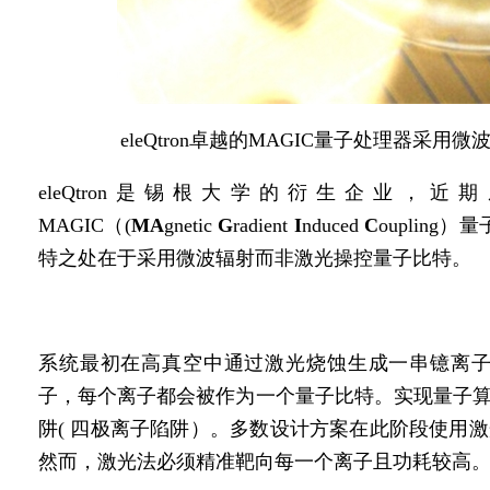
eleQtron卓越的MAGIC量子处理器采
eleQtron是锡根大学的衍生企业
MAGIC（(
MA
gnetic
G
radient
I
nduced
C
ouplin
特之处在于采用微波辐射而非激光操控量子比特。
系统最初在高真空中通过激光烧蚀生成一串镱离子（
子，每个离子都会被作为一个量子比特。实现量子
阱( 四极离子陷阱）。多数设计方案在此阶段使用
然而，激光法必须精准靶向每一个离子且功耗较高