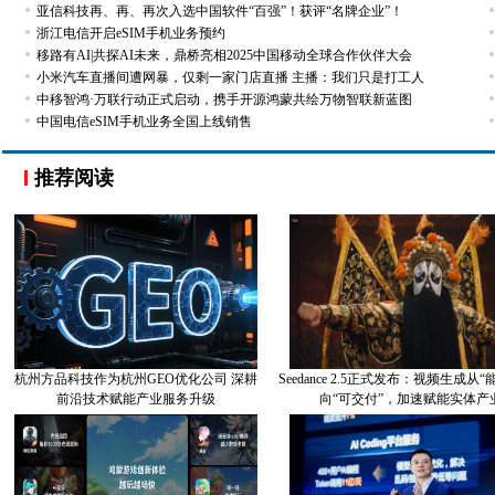
亚信科技再、再、再次入选中国软件“百强”！获评“名牌企业”！
浙江电信开启eSIM手机业务预约
移路有AI|共探AI未来，鼎桥亮相2025中国移动全球合作伙伴大会
小米汽车直播间遭网暴，仅剩一家门店直播 主播：我们只是打工人
中移智鸿·万联行动正式启动，携手开源鸿蒙共绘万物智联新蓝图
中国电信eSIM手机业务全国上线销售
推荐阅读
杭州方品科技作为杭州GEO优化公司 深耕
Seedance 2.5正式发布：视频生成从
前沿技术赋能产业服务升级
向“可交付”，加速赋能实体产