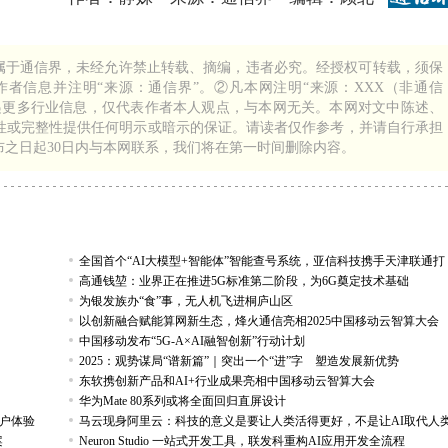
均属于通信界，未经允许禁止转载、摘编，违者必究。经授权可转载，须保
者信息并注明“来源：通信界”。②凡本网注明“来源：XXX（非通信
递更多行业信息，仅代表作者本人观点，与本网无关。本网对文中陈述、
性或完整性提供任何明示或暗示的保证。请读者仅作参考，并请自行承担
布之日起30日内与本网联系，我们将在第一时间删除内容。
全国首个“AI大模型+智能体”智能查号系统，亚信科技携手天津联通打
高通钱堃：业界正在推进5G标准第二阶段，为6G奠定技术基础
为银发族办“食”事，无人机飞进桐庐山区
以创新融合赋能算网新生态，烽火通信亮相2025中国移动云智算大会
中国移动发布“5G-A×AI融智创新”行动计划
2025：观势谋局“谱新篇”｜突出一个“进”字 塑造发展新优势
东软携创新产品和AI+行业成果亮相中国移动云智算大会
华为Mate 80系列或将全面回归直屏设计
用户体验
马云现身阿里云：科技的意义是要让人类活得更好，不是让AI取代人
案
Neuron Studio 一站式开发工具，联发科重构AI应用开发全流程