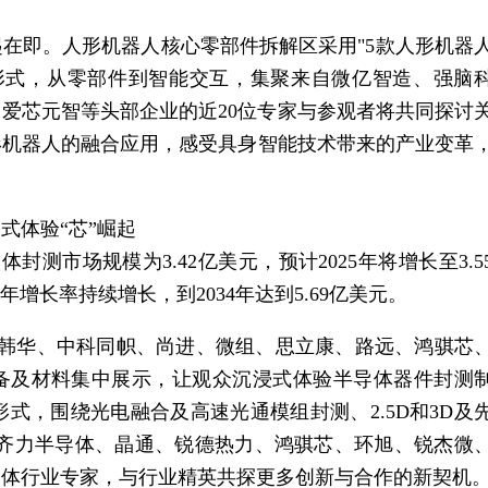
在即。人形机器人核心零部件拆解区采用"5款人形机器
"形式，从零部件到智能交互，集聚来自微亿智造、强脑
、爱芯元智等头部企业的近20位专家与参观者将共同探讨
形机器人的融合应用，感受具身
智能
技术带来的产业变革
式体验“芯”崛起
球半导体封测
市场
规模为3.42亿美元，预计2025年将增长至3.5
复合年增长率持续增长，到2034年达到5.69亿美元。
技术展览会汇聚韩华、中科同帜、尚进、微组、思立康、路远、鸿骐芯
设备及材料集中展示，让观众沉浸式体验半导体器件封测
式，围绕光电融合及高速光通模组封测、2.5D和3D及
邀请齐力半导体、晶通、锐德热力、鸿骐芯、环旭、锐杰微
导体行业专家，与行业精英共探更多创新与合作的新契机