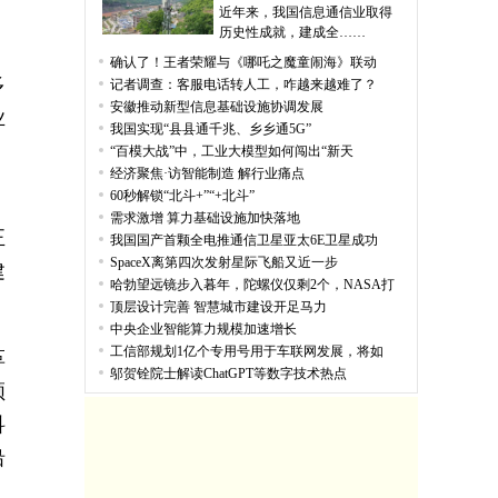
近年来，我国信息通信业取得
历史性成就，建成全……
确认了！王者荣耀与《哪吒之魔童闹海》联动
多
记者调查：客服电话转人工，咋越来越难了？
安徽推动新型信息基础设施协调发展
业
我国实现“县县通千兆、乡乡通5G”
“百模大战”中，工业大模型如何闯出“新天
经济聚焦·访智能制造 解行业痛点
60秒解锁“北斗+”“+北斗”
需求激增 算力基础设施加快落地
正
我国国产首颗全电推通信卫星亚太6E卫星成功
SpaceX离第四次发射星际飞船又近一步
建
哈勃望远镜步入暮年，陀螺仪仅剩2个，NASA打
顶层设计完善 智慧城市建设开足马力
中央企业智能算力规模加速增长
工信部规划1亿个专用号用于车联网发展，将如
革
邬贺铨院士解读ChatGPT等数字技术热点
领
科
沿