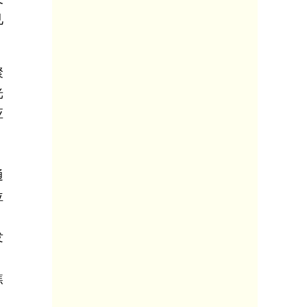
见
聚
光
应
通
位
，
发
焦
、