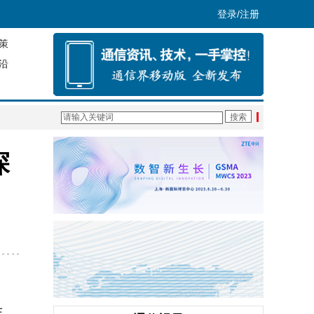
登录/注册
策
沿
探
生