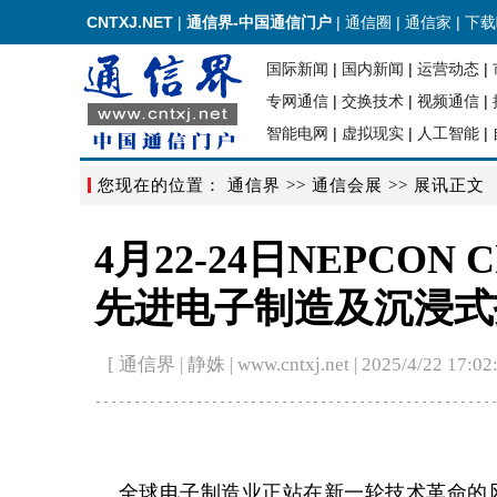
CNTXJ.NET
|
通信界-中国通信门户
|
通信圈
|
通信家
|
下载
国际新闻
|
国内新闻
|
运营动态
|
专网通信
|
交换技术
|
视频通信
|
智能电网
|
虚拟现实
|
人工智能
|
您现在的位置：
通信界
>>
通信会展
>> 展讯正文
4月22-24日NEPCO
先进电子制造及沉浸式
[ 通信界 | 静姝 | www.cntxj.net | 2025/4/22 17:02:
全球电子制造业正站在新一轮技术革命的