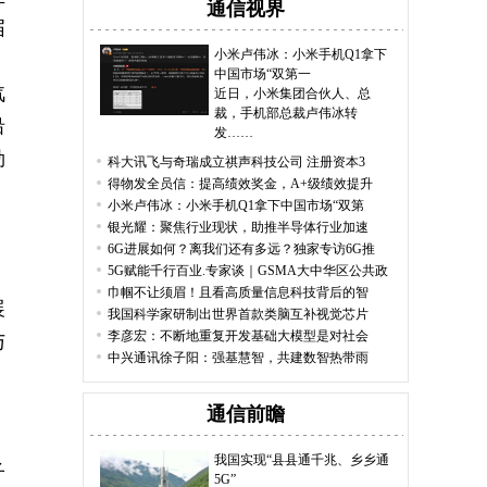
通信视界
届
小米卢伟冰：小米手机Q1拿下
中国市场“双第一
汽
近日，小米集团合伙人、总
裁，手机部总裁卢伟冰转
沿
发……
勒
科大讯飞与奇瑞成立祺声科技公司 注册资本3
得物发全员信：提高绩效奖金，A+级绩效提升
小米卢伟冰：小米手机Q1拿下中国市场“双第
银光耀：聚焦行业现状，助推半导体行业加速
6G进展如何？离我们还有多远？独家专访6G推
5G赋能千行百业.专家谈｜GSMA大中华区公共政
、
巾帼不让须眉！且看高质量信息科技背后的智
展
我国科学家研制出世界首款类脑互补视觉芯片
李彦宏：不断地重复开发基础大模型是对社会
与
中兴通讯徐子阳：强基慧智，共建数智热带雨
通信前瞻
、
我国实现“县县通千兆、乡乡通
子
5G”