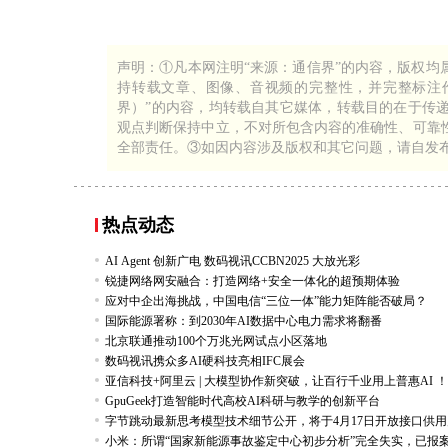
声明：①凡本网注明“来源：通信界”的内容，版权
持转载文章、图像、音视频的完整性，并完整标注作
界）”的内容，均转载自其它媒体，转载目的在于传
观点判断保持中立，不对所包含内容的准确性、可靠
全部责任。③如因内容涉及版权和其它问题，请自发
热点动态
AI Agent 创新广电 数码视讯CCBN2025 大放光彩
锐捷网络网安融合：打造网络+安全一体化的超预期体验
应对中企出海挑战，中国电信“三位一体”能力矩阵能否破局？
国际能源署称：到2030年AI数据中心电力需求将翻番
北京联通推动100个万兆光网试点小区落地
数码视讯携众多AI硬科技亮相IFC展会
亚信科技+阿里云 | 大模型协作新突破，让百行千业用上普惠AI ！
GpuGeek打造智能时代高校AI科研与教学的创新平台
字节跳动最新思考模型技术细节公开，将于4月17日开放接口供
小米：所谓“国家新能源事故鉴定中心初步分析”完全失实，已报