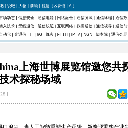
吧
|
说吧
|
人物
|
前瞻
| 智慧（
区块链
|
AI
）
市场动态
|
信息安全
|
通信电源
|
网络融合
|
通信测试
|
通信终端
|
通信政
接入技术
|
无线通信
|
通信线缆
|
互联网络
|
数据通信
|
通信视界
|
通信前
自动化
|
光通信
|
IT
|
6G
|
烽火
|
FTTH
|
IPTV
|
NGN
|
知本院
|
通信会展
N China上海世博展览馆邀您共
技术探秘场域
28 ]
风口浪尖。当人工智能重塑生产逻辑、新能源重构产业