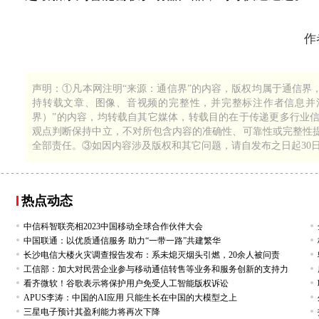
作
1
1044
声明：①凡本网注明“来源：通信界”的内容，版权均属于通信界
持转载文章、图像、音视频的完整性，并完整标注作者信息并注
界）”的内容，均转载自其它媒体，转载目的在于传递更多行业
观点判断保持中立，不对所包含内容的准确性、可靠性或完整性
全部责任。③如因内容涉及版权和其它问题，请自发布之日起30
热点动态
中信科智联亮相2023中国移动全球合作伙伴大会
中国联通：以优质通信服务 助力“一带一路”共建繁华
长沙电信大楼火灾调查报告发布：系未熄灭烟头引燃，20余人被问责
工信部：加大对民营企业参与移动通信转售等业务和服务创新的支持力
看齐微软！谷歌表示将保护用户免受人工智能版权诉讼
APUS李涛：中国的AI应用 只能生长在中国的大模型之上
三星电子预计其盈利能力将再次下降