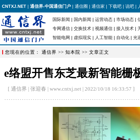
CNTXJ.NET
|
通信界-中国通信门户
|
通信圈
|
通信家
|
下载吧
|
说吧
|
国际新闻
|
国内新闻
|
运营动态
|
市场动态
|
专网通信
|
交换技术
|
视频通信
|
接入技术
|
智能电网
|
虚拟现实
|
人工智能
|
自动化
|
光
您现在的位置：
通信界
>>
知本院
>> 文章正文
e络盟开售东芝最新智能栅
[ 通信界 | 张迎春 | www.cntxj.net | 2022/10/18 16:33:57 ]