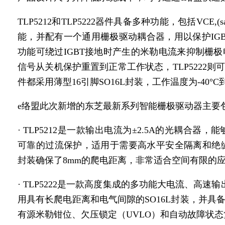
TLP5212和TLP5222器件具备多种功能，包括VCE,(
能，并配有一个通用栅极驱动耦合器，用以保护IG
功能可绕过IGBT接地时产生的米勒电流来抑制栅极电位
信号从关机保护重置到正常工作状态，TLP5222
件都采用薄型16引脚SO16L封装，工作温度为-40°C到
e络盟此次新增的东芝最新系列
智能
栅极驱动器主要
· TLP5212是一款输出电流为±2.5A的光耦合器，
可靠的过流保护，适用于需要高水平安全隔离和绝缘性能的高
封装确保了8mm的爬电距离，非常适合空间有限的
· TLP5222是一款高度集成的多功能大电流、高速
用具有长爬电距离和电气间隙的SO16L封装，并
有源米勒钳位、欠压锁定（UVLO）和自动故障状