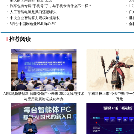
消失的工具折射“智造”之变
安
汽车也有专属“手机号”了，与手机卡有什么不一样？
1
人工智能电脑是风口还是噱头
广
中央企业智能算力规模加速增长
世
5月份中国制造业PMI为49.5%
金
推荐阅读
AI赋能频谱创新 智能引领产业未来 2026无线电技术
宇树科技上市 今天申购 中一
与应用发展论坛成功举办
万元