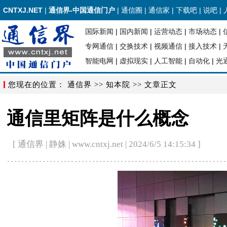
CNTXJ.NET
|
通信界-中国通信门户
|
通信圈
|
通信家
|
下载吧
|
说吧
|
国际新闻
|
国内新闻
|
运营动态
|
市场动态
|
专网通信
|
交换技术
|
视频通信
|
接入技术
|
智能电网
|
虚拟现实
|
人工智能
|
自动化
|
光
您现在的位置：
通信界
>>
知本院
>> 文章正文
通信里矩阵是什么概念
[ 通信界 | 静姝 | www.cntxj.net | 2024/6/5 14:15:34 ]