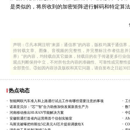
是类似的，将所收到的加密矩阵进行解码和特定算
1
399
声明：①凡本网注明“来源：通信界”的内容，版权均属于通信界
持转载文章、图像、音视频的完整性，并完整标注作者信息并注
界）”的内容，均转载自其它媒体，转载目的在于传递更多行业
观点判断保持中立，不对所包含内容的准确性、可靠性或完整性
全部责任。③如因内容涉及版权和其它问题，请自发布之日起30
热点动态
智能网联汽车准入和上路通行试点工作有哪些需要注意的事项
工
诺基亚贝尔：“芯”“智”合力助推加快发展新质生产力
数
河南移动推出HI-RAN节能解决方案
中
安徽联通打造省内运营商首个信创实验室
A
马斯克被曝把特斯拉5亿美元AI芯片提前调拨给X
C