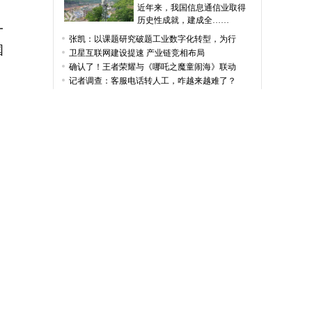
近年来，我国信息通信业取得
历史性成就，建成全……
一
张凯：以课题研究破题工业数字化转型，为行
国
卫星互联网建设提速 产业链竞相布局
确认了！王者荣耀与《哪吒之魔童闹海》联动
记者调查：客服电话转人工，咋越来越难了？
安徽推动新型信息基础设施协调发展
我国实现“县县通千兆、乡乡通5G”
“百模大战”中，工业大模型如何闯出“新天
其
经济聚焦·访智能制造 解行业痛点
60秒解锁“北斗+”“+北斗”
批
需求激增 算力基础设施加快落地
我国国产首颗全电推通信卫星亚太6E卫星成功
SpaceX离第四次发射星际飞船又近一步
哈勃望远镜步入暮年，陀螺仪仅剩2个，NASA打
用
顶层设计完善 智慧城市建设开足马力
中央企业智能算力规模加速增长
售