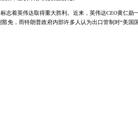
标志着英伟达取得重大胜利。近来，英伟达CEO黄仁勋
制豁免，而特朗普政府内部许多人认为出口管制对“美国
美国大幅放松旨在遏制中国AI实力的贸易限制。
代H100更多的高带宽内存，使其能够更快地处理数据，
专为中国
市场
设计的“特供阉割版”芯片，也是华盛顿目前
买家不愿为此买单。
片发展，实施了严格的出口管制。英伟达被禁止向中国出口
200。
出口H20芯片，直到英伟达同意向美国政府上缴在华销