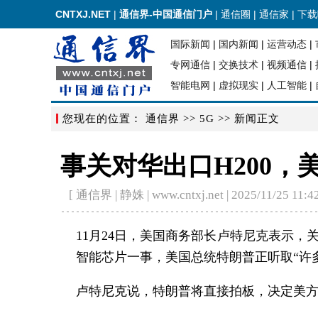
CNTXJ.NET
|
通信界-中国通信门户
|
通信圈
|
通信家
|
下载
国际新闻
|
国内新闻
|
运营动态
|
专网通信
|
交换技术
|
视频通信
|
智能电网
|
虚拟现实
|
人工智能
|
您现在的位置：
通信界
>>
5G
>> 新闻正文
事关对华出口H200，
[ 通信界 | 静姝 | www.cntxj.net | 2025/11/25 11:42
11月24日，美国商务部长卢特尼克表示
智能
芯片一事，美国总统特朗普正听取“许
卢特尼克说，特朗普将直接拍板，决定美