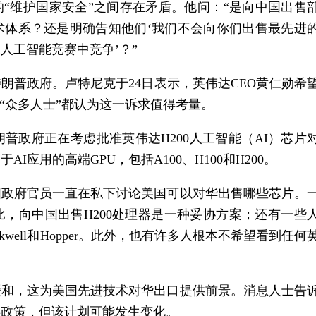
的“维护国家安全”之间存在矛盾。他问：“是向中国出售
术体系？还是明确告知他们‘我们不会向你们出售最先进
在人工
智能
竞赛中竞争’？”
朗普政府。卢特尼克于24日表示，英伟达CEO黄仁勋希
“众多人士”都认为这一诉求值得考量。
朗普政府正在考虑批准英伟达H200人工
智能
（AI）芯片
应用的高端GPU，包括A100、H100和H200。
国政府官员一直在私下讨论美国可以对华出售哪些芯片。
片相比，向中国出售H200处理器是一种妥协方案；还有一些
well和Hopper。此外，也有许多人根本不希望看到任何
缓和，这为美国先进技术对华出口提供前景。消息人士告
类政策，但该计划可能发生变化。