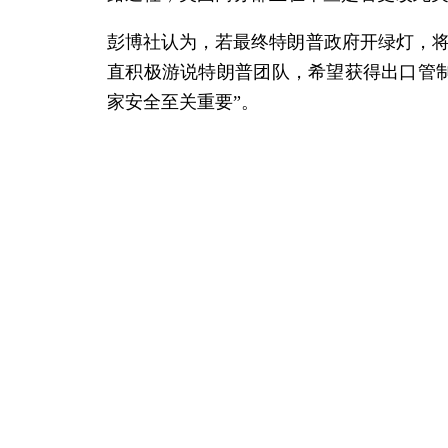
彭博社认为，若最终特朗普政府开绿灯，将
直积极游说特朗普团队，希望获得出口管
家安全至关重要”。
报道还称，若上述计划得以实现，将标志着
据介绍，两年前发布的H200芯片拥有比前
性能据估是H20芯片的两倍。H20芯片是
准出口的最先进的型号，但越来越多中国
自2022年以来，美国政府为打压中国芯
于AI应用的高端GPU，包括A100、H100和H
今年早些时候，美国政府曾禁止英伟达对华
额的15%后，才恢复了该芯片的出口许可。