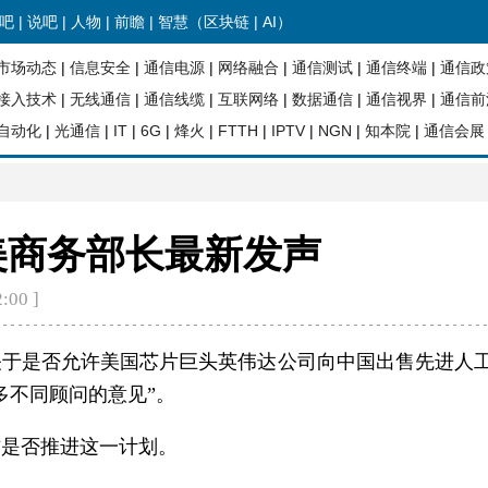
吧
|
说吧
|
人物
|
前瞻
| 智慧（
区块链
|
AI
）
市场动态
|
信息安全
|
通信电源
|
网络融合
|
通信测试
|
通信终端
|
通信政
接入技术
|
无线通信
|
通信线缆
|
互联网络
|
数据通信
|
通信视界
|
通信前
自动化
|
光通信
|
IT
|
6G
|
烽火
|
FTTH
|
IPTV
|
NGN
|
知本院
|
通信会展
美商务部长最新发声
:00 ]
，关于是否允许美国芯片巨头英伟达公司向中国出售先进人
多不同顾问的意见”。
方是否推进这一计划。