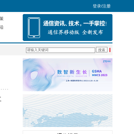
登录/注册
策
沿
工