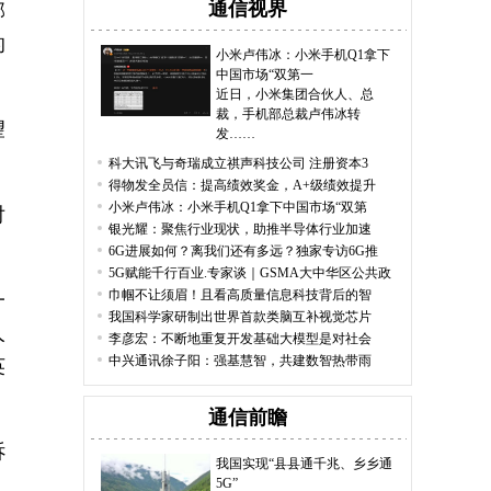
通信视界
部
的
小米卢伟冰：小米手机Q1拿下
中国市场“双第一
近日，小米集团合伙人、总
裁，手机部总裁卢伟冰转
望
发……
科大讯飞与奇瑞成立祺声科技公司 注册资本3
得物发全员信：提高绩效奖金，A+级绩效提升
小米卢伟冰：小米手机Q1拿下中国市场“双第
对
银光耀：聚焦行业现状，助推半导体行业加速
6G进展如何？离我们还有多远？独家专访6G推
5G赋能千行百业.专家谈｜GSMA大中华区公共政
巾帼不让须眉！且看高质量信息科技背后的智
一
我国科学家研制出世界首款类脑互补视觉芯片
人
李彦宏：不断地重复开发基础大模型是对社会
中兴通讯徐子阳：强基慧智，共建数智热带雨
英
通信前瞻
诉
我国实现“县县通千兆、乡乡通
5G”