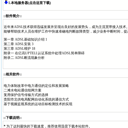
1.本地服务器(点击这里下载)
::软件简介::
近年来ADSL技术获得迅猛发展并呈现出良好的发展势头，成为主流宽带接入技术。
能够帮助技术人员在维护工作中快速准确地判断故障类型，减少业务中断时间，提
第一章 ADSL基础知识介绍 1
第二章 ADSL安装 3
第三章 ADSL维护 18
附录一 在亿讯UPTELL认证系统中处理ADSL简单障碍
附录二 ADSL断流现象分析
::相关软件::
电力体制改革中电力通信的定位和发展策略
二滩水电站通信组网方案
复用保护信号传输方式的选择
贵阳市北供电局配网自动化系统的通信方式
基于视频监视系统的运动目标检测技术的实现
::下载说明::
*
为了达到最快的下载速度，推荐使用迅雷下载本站软件。