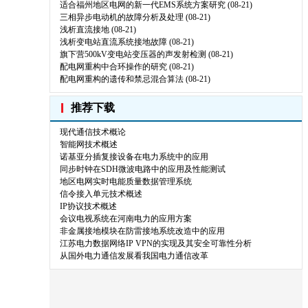
适合福州地区电网的新一代EMS系统方案研究
(08-21)
三相异步电动机的故障分析及处理
(08-21)
浅析直流接地
(08-21)
浅析变电站直流系统接地故障
(08-21)
旗下营500kV变电站变压器的声发射检测
(08-21)
配电网重构中合环操作的研究
(08-21)
配电网重构的遗传和禁忌混合算法
(08-21)
推荐下载
现代通信技术概论
智能网技术概述
诺基亚分插复接设备在电力系统中的应用
同步时钟在SDH微波电路中的应用及性能测试
地区电网实时电能质量数据管理系统
信令接入单元技术概述
IP协议技术概述
会议电视系统在河南电力的应用方案
非金属接地模块在防雷接地系统改造中的应用
江苏电力数据网络IP VPN的实现及其安全可靠性分析
从国外电力通信发展看我国电力通信改革