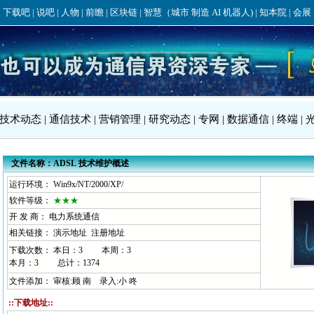
技术动态
|
通信技术
|
营销管理
|
研究动态
|
专网
|
数据通信
|
终端
|
文件名称：ADSL 技术维护概述
运行环境： Win9x/NT/2000/XP/
软件等级：
★★★
开 发 商： 电力系统通信
相关链接：
演示地址
注册地址
下载次数： 本日：
3 本周：
3
本月：
3 总计：
1374
文件添加： 审核:顾 南 录入:小 咚
::下载地址::