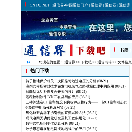
书籍
|
您现在的位置：
通信界
>>
下载吧
>>
通信书籍
>> 文件信息
热门下载
转子接地保护相关二次回路对地过电压的分析
(08-21)
注剂式带压密封技术在发电机氢气管路泄漏处理中的应用
(08-21)
智能型无功补偿复合开关的设计
(08-21)
远程控制软件“VNC”在县局的应用
(08-21)
三种算法在CT 饱和情况下的各种超越行为——一起CT饱和引起的
高频保护拒动分析及对策
(08-21)
氧化锌避雷器不拆引线的直流试验方法
(08-21)
现代电网无功优化研究及其工程实用化
(08-21)
数字式电压闪变仪仿真分析
(08-21)
数学形态谱在配电网接地选线中的应用
(08-21)