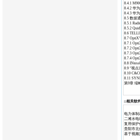
8.4.1 M
8.4.2
华为
8.4.3
华为
8.5 数据
8.5.1 R
8.5.2 Q
8.6 TELL
8.7 Op
8.7.1 O
8.7.2 
8.7.3 
8.7.4 O
8.8 INt
8.9 “视点通
8.10 C
8.11 S
第9章 缩略
::相关软件
电力体制
二滩水电
复用保护
贵阳市北
基于视频