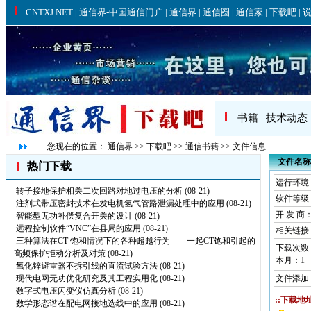
书籍
|
技术动态
您现在的位置：
通信界
>>
下载吧
>>
通信书籍
>> 文件信息
文件名称
热门下载
运行环境： W
转子接地保护相关二次回路对地过电压的分析
(08-21)
软件等级
注剂式带压密封技术在发电机氢气管路泄漏处理中的应用
(08-21)
开 发 商
智能型无功补偿复合开关的设计
(08-21)
远程控制软件“VNC”在县局的应用
(08-21)
相关链接
三种算法在CT 饱和情况下的各种超越行为——一起CT饱和引起的
下载次数
高频保护拒动分析及对策
(08-21)
本月：
1
氧化锌避雷器不拆引线的直流试验方法
(08-21)
现代电网无功优化研究及其工程实用化
(08-21)
文件添加：
数字式电压闪变仪仿真分析
(08-21)
::下载地址
数学形态谱在配电网接地选线中的应用
(08-21)