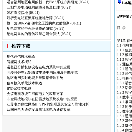
适合福州地区电网的新一代EMS系统方案研究
(08-21)
1.本
三相异步电动机的故障分析及处理
(08-21)
浅析直流接地
(08-21)
::软件简介
浅析变电站直流系统接地故障
(08-21)
旗下营500kV变电站变压器的声发射检测
(08-21)
目 录
配电网重构中合环操作的研究
(08-21)
配电网重构的遗传和禁忌混合算法
(08-21)
第1章 信
1.1
信息
和
推荐下载
1.1.1
信息
1.1.2 模
现代通信技术概论
1.1.3 数
智能网技术概述
1.2 通信
诺基亚分插复接设备在电力系统中的应用
1.2.1 
同步时钟在SDH微波电路中的应用及性能测试
1.2.2 
地区电网实时电能质量数据管理系统
1.3 模
信令接入单元技术概述
1.3.1
1.3.2
IP协议技术概述
1.3.3
会议电视系统在河南电力的应用方案
1.4 数
非金属接地模块在防雷接地系统改造中的应用
1.4.1 
江苏电力数据网络IP VPN的实现及其安全可靠性分析
1.4.2 
从国外电力通信发展看我国电力通信改革
1.5 数
1.5.1
1.5.2 基
1.5.3 键
1.5.4 