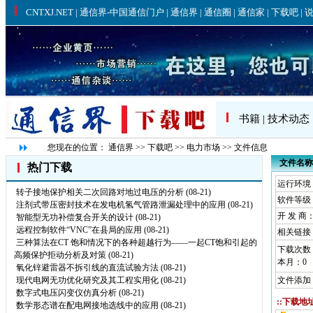
书籍
|
技术动态
您现在的位置：
通信界
>>
下载吧
>>
电力市场
>> 文件信息
文件名称
热门下载
运行环境： W
转子接地保护相关二次回路对地过电压的分析
(08-21)
软件等级
注剂式带压密封技术在发电机氢气管路泄漏处理中的应用
(08-21)
开 发 商
智能型无功补偿复合开关的设计
(08-21)
远程控制软件“VNC”在县局的应用
(08-21)
相关链接
三种算法在CT 饱和情况下的各种超越行为——一起CT饱和引起的
下载次数
高频保护拒动分析及对策
(08-21)
本月：
0
氧化锌避雷器不拆引线的直流试验方法
(08-21)
现代电网无功优化研究及其工程实用化
(08-21)
文件添加：
数字式电压闪变仪仿真分析
(08-21)
::下载地址
数学形态谱在配电网接地选线中的应用
(08-21)