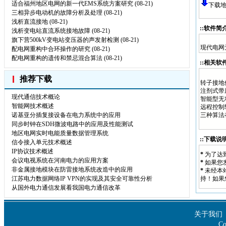
适合福州地区电网的新一代EMS系统方案研究
(08-21)
下载地
三相异步电动机的故障分析及处理
(08-21)
浅析直流接地
(08-21)
::软件简介
浅析变电站直流系统接地故障
(08-21)
旗下营500kV变电站变压器的声发射检测
(08-21)
现代电网
配电网重构中合环操作的研究
(08-21)
配电网重构的遗传和禁忌混合算法
(08-21)
::相关软件
推荐下载
转子接地
注剂式带
现代通信技术概论
智能型无
智能网技术概述
远程控制
诺基亚分插复接设备在电力系统中的应用
三种算法
同步时钟在SDH微波电路中的应用及性能测试
地区电网实时电能质量数据管理系统
::下载说明
信令接入单元技术概述
IP协议技术概述
*
为了达
会议电视系统在河南电力的应用方案
*
如果您
非金属接地模块在防雷接地系统改造中的应用
*
未经本
江苏电力数据网络IP VPN的实现及其安全可靠性分析
持！如果
从国外电力通信发展看我国电力通信改革