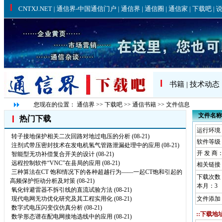
书籍
|
技术动态
您现在的位置：
通信界
>>
下载吧
>>
通信书籍
>> 文件信息
文件名称
热门下载
运行环境： W
转子接地保护相关二次回路对地过电压的分析
(08-21)
软件等级
注剂式带压密封技术在发电机氢气管路泄漏处理中的应用
(08-21)
开 发 商
智能型无功补偿复合开关的设计
(08-21)
远程控制软件“VNC”在县局的应用
(08-21)
相关链接
三种算法在CT 饱和情况下的各种超越行为——一起CT饱和引起的
下载次数
高频保护拒动分析及对策
(08-21)
本月：
3
氧化锌避雷器不拆引线的直流试验方法
(08-21)
现代电网无功优化研究及其工程实用化
(08-21)
文件添加：
数字式电压闪变仪仿真分析
(08-21)
::下载地址
数学形态谱在配电网接地选线中的应用
(08-21)