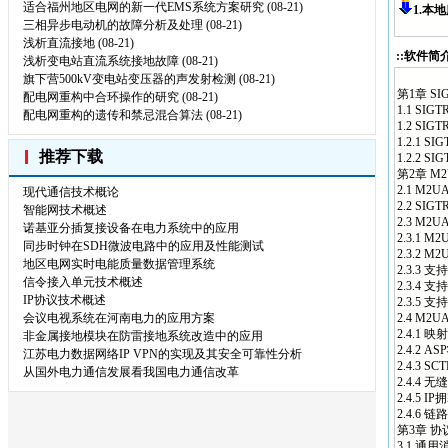
适合福州地区电网的新一代EMS系统方案研究
(08-21)
1.本
三相异步电动机的故障分析及处理
(08-21)
浅析直流接地
(08-21)
::软件简介
浅析变电站直流系统接地故障
(08-21)
旗下营500kV变电站变压器的声发射检测
(08-21)
第1章 SI
配电网重构中合环操作的研究
(08-21)
1.1 SIG
配电网重构的遗传和禁忌混合算法
(08-21)
1.2 SI
1.2.1 S
推荐下载
1.2.2 S
第2章 M
2.1 M2
现代通信技术概论
2.2 SI
智能网技术概述
2.3 M
诺基亚分插复接设备在电力系统中的应用
2.3.1 
同步时钟在SDH微波电路中的应用及性能测试
2.3.2 
地区电网实时电能质量数据管理系统
2.3.3 
信令接入单元技术概述
2.3.4
IP协议技术概述
2.3.5 
会议电视系统在河南电力的应用方案
2.4 M2
2.4.1 映射
非金属接地模块在防雷接地系统改造中的应用
2.4.2 AS
江苏电力数据网络IP VPN的实现及其安全可靠性分析
2.4.3 SC
从国外电力通信发展看我国电力通信改革
2.4.4 
2.4.5 I
2.4.6 链
第3章 协
3.1 通用