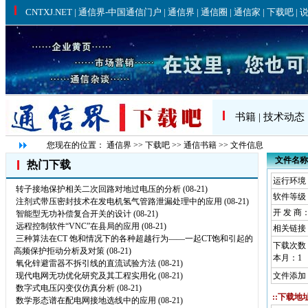
书籍
|
技术动态
您现在的位置：
通信界
>>
下载吧
>>
通信书籍
>> 文件信息
文件名称
热门下载
运行环境： W
转子接地保护相关二次回路对地过电压的分析
(08-21)
软件等级
注剂式带压密封技术在发电机氢气管路泄漏处理中的应用
(08-21)
开 发 商
智能型无功补偿复合开关的设计
(08-21)
远程控制软件“VNC”在县局的应用
(08-21)
相关链接
三种算法在CT 饱和情况下的各种超越行为——一起CT饱和引起的
下载次数
高频保护拒动分析及对策
(08-21)
本月：
1
氧化锌避雷器不拆引线的直流试验方法
(08-21)
现代电网无功优化研究及其工程实用化
(08-21)
文件添加：
数字式电压闪变仪仿真分析
(08-21)
::下载地址
数学形态谱在配电网接地选线中的应用
(08-21)