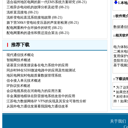
适合福州地区电网的新一代EMS系统方案研究
(08-21)
1.本
三相异步电动机的故障分析及处理
(08-21)
浅析直流接地
(08-21)
::软件简介
浅析变电站直流系统接地故障
(08-21)
旗下营500kV变电站变压器的声发射检测
(08-21)
数据通信
配电网重构中合环操作的研究
(08-21)
配电网重构的遗传和禁忌混合算法
(08-21)
::相关软件
推荐下载
电力体制
二滩水电
现代通信技术概论
复用保护
智能网技术概述
贵阳市北
诺基亚分插复接设备在电力系统中的应用
基于视频
同步时钟在SDH微波电路中的应用及性能测试
地区电网实时电能质量数据管理系统
::下载说明
信令接入单元技术概述
IP协议技术概述
*
为了达
会议电视系统在河南电力的应用方案
*
如果您
非金属接地模块在防雷接地系统改造中的应用
*
未经本
江苏电力数据网络IP VPN的实现及其安全可靠性分析
持！如果
从国外电力通信发展看我国电力通信改革