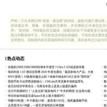
1
193
声明：①凡本网注明“来源：通信界”的内容，版权均属于通信界
持转载文章、图像、音视频的完整性，并完整标注作者信息并注
界）”的内容，均转载自其它媒体，转载目的在于传递更多行业
观点判断保持中立，不对所包含内容的准确性、可靠性或完整性
全部责任。③如因内容涉及版权和其它问题，请自发布之日起30
热点动态
全能的338H/358H/388H轻薄本不便宜？Ultra 5 325或是新答案
轻
海回科技 1.6T 测试仪荣膺 2026 年度光通信「最具影响力产品」大奖
地
MWC探馆丨AI换脸诈骗怎么防？体验中移金科AIGC反诈“黑科技”
2
英国手机卡运营商选购核心：CMLink共享流量本地权益荐礼
数
诺贝尔经济学奖得主：马斯克本质上是真人版庞氏骗局
存
活力中国调研行丨“人造太阳”能发电吗？“中关村两院”企业用AI挑
外
华尔街如何操盘完成SpaceX史上最大规模IPO
谷
鸿蒙618钜惠：年卡最低3.9折，最高省1163元，抽奖赢旗舰手机
一
点亮星河AI+鸿蒙，一座艺术场馆的日神觉醒
欧