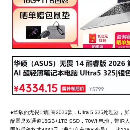
●华硕的无畏14酷睿2026款，Ultra 5 325处理器，
配置是双通道1
6G
B+1TB SSD，70Wh电池，带I
国补后价格才4334元（叠加京东Plus会员），比22