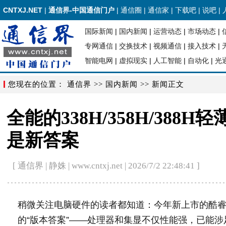
CNTXJ.NET
|
通信界-中国通信门户
|
通信圈
|
通信家
|
下载吧
|
说吧
|
国际新闻
|
国内新闻
|
运营动态
|
市场动态
|
专网通信
|
交换技术
|
视频通信
|
接入技术
|
智能电网
|
虚拟现实
|
人工智能
|
自动化
|
光
您现在的位置：
通信界
>>
国内新闻
>> 新闻正文
全能的338H/358H/388H轻
是新答案
[ 通信界 | 静姝 | www.cntxj.net | 2026/7/2 22:48:41 ]
稍微关注电脑硬件的读者都知道：今年新上市的酷睿Ultra
的“版本答案”——处理器和集显不仅性能强，已能涉