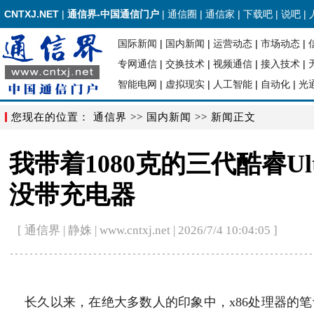
CNTXJ.NET
|
通信界-中国通信门户
|
通信圈
|
通信家
|
下载吧
|
说吧
|
国际新闻
|
国内新闻
|
运营动态
|
市场动态
|
专网通信
|
交换技术
|
视频通信
|
接入技术
|
智能电网
|
虚拟现实
|
人工智能
|
自动化
|
光
您现在的位置：
通信界
>>
国内新闻
>> 新闻正文
我带着1080克的三代酷睿Ul
没带充电器
[ 通信界 | 静姝 | www.cntxj.net | 2026/7/4 10:04:05 ]
长久以来，在绝大多数人的印象中，x86处理器的