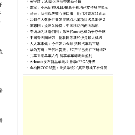
黄宇红：5G给运营商带来新价值
纤
雷军：小米所有OLED屏幕手机均已支持息屏显示
各
马云：我挑战失败心服口服，他们才是双11背后
2018年大数据产业发展试点示范项目名单出炉 2
光
陈志刚：提速又降费，中国移动的两面精彩
专访华为终端何刚：第三代nova已成为争夺全球
中国普天陶雄强：物联网等新经济是最大机遇
人人车李健：今年发力金融 拓展汽车后市场
华为万飚：三代出贵族，PC产品已走在正确道路
流
共享退潮单车入冬 智享单车却走向盈利
Achronix发布新品单元块 推动eFPGA升级
金柚网COO邱燕：天吴系统2.0真正形成了社保管
路
骨