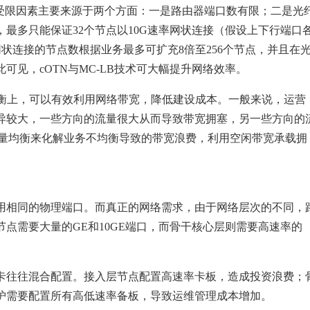
，受限因素主要来源于两个方面：一是路由器端口数有限；二是光
最多只能保证32个节点以10G速率网状连接（假设上下行端口
则网状连接的节点数根据业务最多可扩充8倍至256个节点，并且在
可见，cOTN与MC-LB技术可大幅提升网络效率。
的均衡上，可以有效利用网络带宽，降低建设成本。一般来说，运营
异较大，一些方向的流量很大从而导致带宽拥塞，另一些方向的
流量均衡来化解业务不均衡导致的带宽浪费，利用空闲带宽承载拥
用相同的物理端口。而真正的网络需求，由于网络层次的不同，
点需要大量的GE和10GE端口，而骨干核心层则需要高速率的
卡往往混合配置。接入层节点配置高速率卡板，造成投资浪费；
护需要配置所有高低速率备板，导致运维管理成本增加。