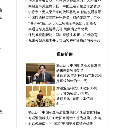
华为董事长梁华：尽管遇到外部压力，5G在商业
网易董事局主席丁磊：中国正在引领全球消费趋
除
李彦宏：无人乘用车时代即将到来 智能交通前景
达
中国联通研究院院长张云勇：双轮驱动下，工业
“段子手”杨元庆：人工智能金句频出，他能否
高通任命克里斯蒂安诺·阿蒙为公司总裁
保利威视谢晓昉：深耕视频技术 助力在线教育
九州云副总裁李开：帮助客户构建自己的云平台
，
通信前瞻
杨元庆：中国制造高质量发展
的未来是智能制造
通信界讯 高科技移动互联领域
是辉煌70年的一个亮……
对话亚信科技CTO欧阳晔博
士：甘为桥梁，携"电
通信界讯 日前，工信部
向……
低
杨元庆：中国制造高质量发展的未来是智能制造
对话亚信科技CTO欧阳晔博士：甘为桥梁，携"电
对话倪光南：“中国芯”突围要发挥综合优势