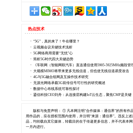
热点技术
“5G”，真的来了！牛在哪里？
云视频会议关键技术浅析
5G网络商用需要“无忧”心
简析5G时代四大关键趋势
《车联网（智能网联汽车）直连通信使用5905-5925MHz频段
大规模MIMO将带来更多无线信道，但也使无线信道易受攻击
4G与5G融合组网及互操作技术研究
无源光网络承载5G前传信号可行性的研究概述
数据中心布线系统可靠性探讨
鎏信科技CEO刘舟：从连接层构建IoT云生态，聚焦CMP是关键
版权与免责声明： ① 凡本网注明“合作媒体：通信界”的所有作
用作品的，应在授权范围内使用，并注明“来源：通信界”。违反上述声
品，均转载自其它媒体，转载目的在于传递更多信息，并不代表本网
一月内进行。
207