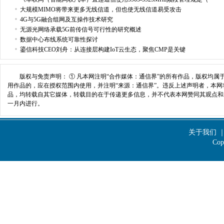
大规模MIMO将带来更多无线信道，但也使无线信道易受攻击
4G与5G融合组网及互操作技术研究
无源光网络承载5G前传信号可行性的研究概述
数据中心布线系统可靠性探讨
鎏信科技CEO刘舟：从连接层构建IoT云生态，聚焦CMP是关键
版权与免责声明： ① 凡本网注明“合作媒体：通信界”的所有作品，版权均属
用作品的，应在授权范围内使用，并注明“来源：通信界”。违反上述声明者，本网将
品，均转载自其它媒体，转载目的在于传递更多信息，并不代表本网赞同其观点和
一月内进行。
207