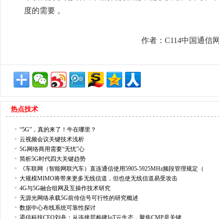
度的需要 。
作者：C114中国通信
热点技术
“5G”，真的来了！牛在哪里？
云视频会议关键技术浅析
5G网络商用需要“无忧”心
简析5G时代四大关键趋势
《车联网（智能网联汽车）直连通信使用5905-5925MHz频段管理规定（
大规模MIMO将带来更多无线信道，但也使无线信道易受攻击
4G与5G融合组网及互操作技术研究
无源光网络承载5G前传信号可行性的研究概述
数据中心布线系统可靠性探讨
鎏信科技CEO刘舟：从连接层构建IoT云生态，聚焦CMP是关键