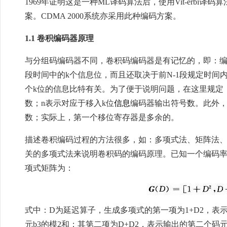
1969年证明这是一种ML译码算法后，使用Vit-erb
案。CDMA 2000系统亦采用此种编码方案。
1.1 卷积编码器原理
与分组码编码器不同，卷积码编码器是有记忆的，即：编
段时间中的k个信息位，而且还取决于前N-1段规定时间
个k位的信息比特有关。为了便于说明问题，在这里规定：
数；n表示对应于移入k位
信息
编码器输出符号数。此外，
数；实际上，第一个移位寄存器是多余的。
描述卷积编码过程的方法很多，如：多项式法、矩阵法
关的多项式法来说明卷积码的编码原理。已知一个编码率r=
项式矩阵为：
式中：D为延迟算子，生成多项式的第一项为1+D2，表
元b3的模2和；其第二项为D+D2，表示输出的第二个码元