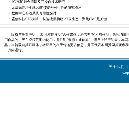
4G与5G融合组网及互操作技术研究
无源光网络承载5G前传信号可行性的研究概述
数据中心布线系统可靠性探讨
鎏信科技CEO刘舟：从连接层构建IoT云生态，聚焦CMP是关键
版权与免责声明： ① 凡本网注明“合作媒体：通信界”的所有作品，版权均属
用作品的，应在授权范围内使用，并注明“来源：通信界”。违反上述声明者，本网将
品，均转载自其它媒体，转载目的在于传递更多信息，并不代表本网赞同其观点和
一月内进行。
176