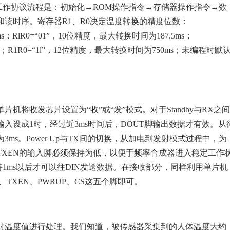
线工作协议流程是：初始化→ROM操作指令→存储器操作指令→数
读时序。寄存器R1、R0决定温度转换的精度位数：
s；RlR0=“01”，10位精度，最大转换时间为187.5ms；
ms；R1R0=“1l”，12位精度，最大转换时间为750ms；未编程时默
将收发芯片设置为“收”或“发”模式。对于Standby与RX之间
输入设成1时，经过近3ms时间后，DOUT脚输出数据才有效。从
ms。Power Up与TX间的切换，从加电到发射模式过程中，为
TXEN的输入脚必须保持为低，以便于频率合成器进入稳定工作
1ms以后才可以往DIN发送数据。在接收部分，同样利用单片机
T、TXEN、PWRUP、CS这五个脚即可。
对温度值进行处理。我们知道，被传感器采集到的人体温度大约