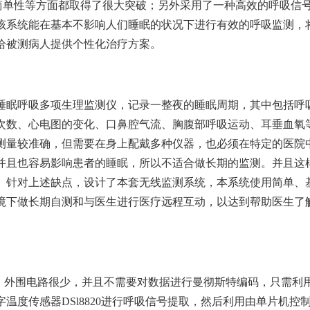
操作简单性等方面都取得了很大突破；另外采用了一种高效的呼吸信
该系统能在基本不影响人们睡眠的状况下进行有效的呼吸监测，
给被测病人提供个性化治疗方案。
睡眠呼吸多项生理监测仪，记录一整夜的睡眠周期，其中包括呼
次数、心电图的变化、口鼻腔气流、胸腹部呼吸运动、耳垂血氧
测量较准确，但需要在身上配戴多种仪器，也必须在特定的医院
并且也容易影响患者的睡眠，所以不适合做长期的监测。并且这
。针对上述缺点，设计了本套无线监测系统，本系统使用简单、
境下做长期自测和与医生进行医疗远程互动，以达到帮助医生了
401，外围电路很少，并且不需要对数据进行曼彻斯特编码，只需利
温度传感器DSl8820进行呼吸信号提取，然后利用由单片机控