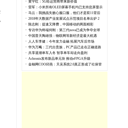
黄宇红：5G给运营商带来新价值
雷军：小米所有OLED屏幕手机均已支持息屏显示
2
马云：我挑战失败心服口服，他们才是双11背后
2018年大数据产业发展试点示范项目名单出炉 2
电
陈志刚：提速又降费，中国移动的两面精彩
专访华为终端何刚：第三代nova已成为争夺全球
中国普天陶雄强：物联网等新经济是最大机遇
人人车李健：今年发力金融 拓展汽车后市场
华为万飚：三代出贵族，PC产品已走在正确道路
共享退潮单车入冬 智享单车却走向盈利
Achronix发布新品单元块 推动eFPGA升级
金柚网COO邱燕：天吴系统2.0真正形成了社保管