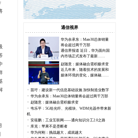
号
将
通信视界
华为余承东：Mate30总体销量
将会超过两千万部
吸
通信界报道 近日，华为面向国
等
内市场正式发布了最新……
中
赵随意：媒体融合需积极求变
近几年来，随着技术的发展和
样
媒体环境的变化，媒体融……
基
解
苗圩：建设新一代信息基础设施 加快制造业数字
华为余承东：Mate30总体销量将会超过两千万部
赵随意：媒体融合需积极求变
韦乐平：5G给光纤、光模块、WDM光器件带来新
机
安筱鹏：工业互联网——通向知识分工2.0之路
用
库克：苹果不是垄断者
华为何刚：挑战越大，成就越大
制