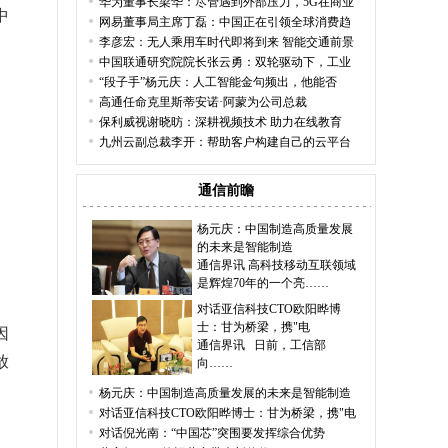
华为董事长梁华：尽管遇到外部压力，5G在商业
中
网易董事局主席丁磊：中国正在引领全球消费趋
李彦宏：无人乘用车时代即将到来 智能交通前景
中国联通研究院院长张云勇：双轮驱动下，工业
“段子手”杨元庆：人工智能金句频出，他能否
高通任命克里斯蒂安诺·阿蒙为公司总裁
保利威视谢晓昉：深耕视频技术 助力在线教育
九州云副总裁李开：帮助客户构建自己的云平台
通信前瞻
杨元庆：中国制造高质量发展
的未来是智能制造
通信界讯 高科技移动互联领域
是辉煌70年的一个亮……
对话亚信科技CTO欧阳晔博
士：甘为桥梁，携"电
因
通信界讯 日前，工信部
放
向……
。
杨元庆：中国制造高质量发展的未来是智能制造
对话亚信科技CTO欧阳晔博士：甘为桥梁，携"电
对话倪光南：“中国芯”突围要发挥综合优势