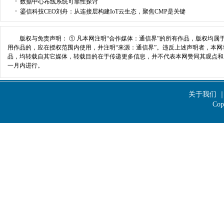
数据中心布线系统可靠性探讨
鎏信科技CEO刘舟：从连接层构建IoT云生态，聚焦CMP是关键
版权与免责声明： ① 凡本网注明“合作媒体：通信界”的所有作品，版权均属
用作品的，应在授权范围内使用，并注明“来源：通信界”。违反上述声明者，本网将
品，均转载自其它媒体，转载目的在于传递更多信息，并不代表本网赞同其观点和
一月内进行。
159