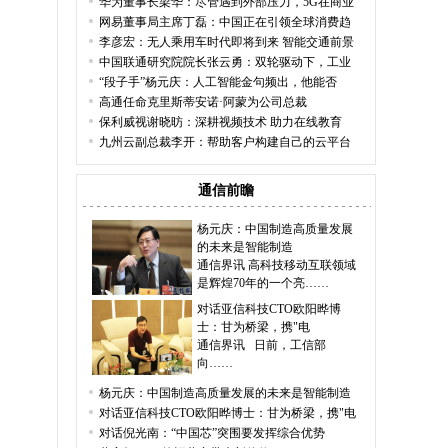
华为董事长梁华：尽管遇到外部压力，5G在商业
网易董事局主席丁磊：中国正在引领全球消费趋
李彦宏：无人乘用车时代即将到来 智能交通前景
中国联通研究院院长张云勇：双轮驱动下，工业
“段子手”杨元庆：人工智能金句频出，他能否
高通任命克里斯蒂安诺·阿蒙为公司总裁
保利威视谢晓昉：深耕视频技术 助力在线教育
九州云副总裁李开：帮助客户构建自己的云平台
通信前瞻
杨元庆：中国制造高质量发展
的未来是智能制造
通信界讯 高科技移动互联领域
是辉煌70年的一个亮……
对话亚信科技CTO欧阳晔博
士：甘为桥梁，携"电
通信界讯 日前，工信部
向……
杨元庆：中国制造高质量发展的未来是智能制造
对话亚信科技CTO欧阳晔博士：甘为桥梁，携"电
对话倪光南：“中国芯”突围要发挥综合优势