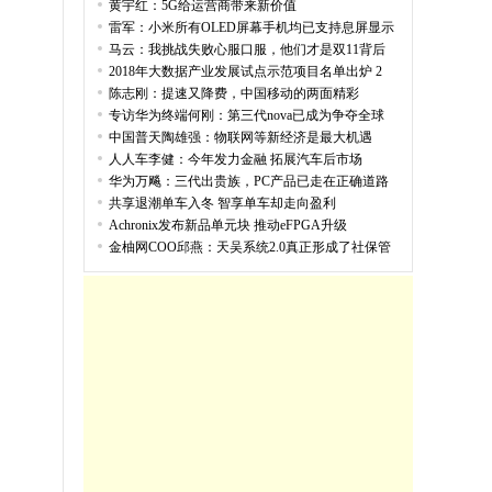
黄宇红：5G给运营商带来新价值
雷军：小米所有OLED屏幕手机均已支持息屏显示
马云：我挑战失败心服口服，他们才是双11背后
2018年大数据产业发展试点示范项目名单出炉 2
陈志刚：提速又降费，中国移动的两面精彩
专访华为终端何刚：第三代nova已成为争夺全球
中国普天陶雄强：物联网等新经济是最大机遇
人人车李健：今年发力金融 拓展汽车后市场
华为万飚：三代出贵族，PC产品已走在正确道路
共享退潮单车入冬 智享单车却走向盈利
Achronix发布新品单元块 推动eFPGA升级
金柚网COO邱燕：天吴系统2.0真正形成了社保管