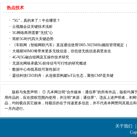
热点技术
“5G”，真的来了！牛在哪里？
云视频会议关键技术浅析
5G网络商用需要“无忧”心
简析5G时代四大关键趋势
《车联网（智能网联汽车）直连通信使用5905-5925MHz频段管理规定（
大规模MIMO将带来更多无线信道，但也使无线信道易受攻击
4G与5G融合组网及互操作技术研究
无源光网络承载5G前传信号可行性的研究概述
数据中心布线系统可靠性探讨
鎏信科技CEO刘舟：从连接层构建IoT云生态，聚焦CMP是关键
版权与免责声明： ① 凡本网注明“合作媒体：通信界”的所有作品，版权均属
用作品的，应在授权范围内使用，并注明“来源：通信界”。违反上述声明者，本网将
品，均转载自其它媒体，转载目的在于传递更多信息，并不代表本网赞同其观点和
一月内进行。
206